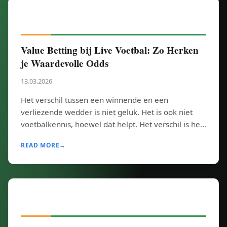
Value Betting bij Live Voetbal: Zo Herken
je Waardevolle Odds
13.03.2026
Het verschil tussen een winnende en een
verliezende wedder is niet geluk. Het is ook niet
voetbalkennis, hoewel dat helpt. Het verschil is het
vermogen om waarde te herkennen in odds. Value
READ MORE
→
betting is het fundament van elke succesvolle
wedstrategie, en bij live voetbal krijgt het een extra
dimensie. Want terwijl de bal rolt, ontstaan […]