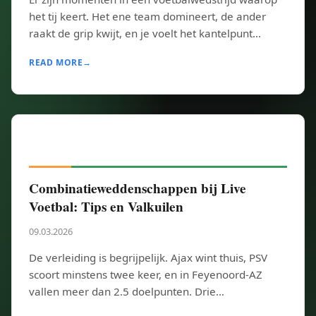
het tij keert. Het ene team domineert, de ander
raakt de grip kwijt, en je voelt het kantelpunt
aankomen nog voordat het scorebord verandert.
READ MORE
→
Die verschuiving in dominantie, dat momentum, is
precies waar een van de meest effectieve live
wedstrategieën op gebaseerd is. Niet gokken op
wie er […]
Combinatieweddenschappen bij Live
Voetbal: Tips en Valkuilen
09.03.2026
De verleiding is begrijpelijk. Ajax wint thuis, PSV
scoort minstens twee keer, en in Feyenoord-AZ
vallen meer dan 2.5 doelpunten. Drie
voorspellingen die elk afzonderlijk redelijk klinken,