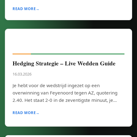
beheren. Een wedder die negentig procent van zijn
READ MORE
→
analyses correct heeft maar na elke verliesbeurt
zijn inzet verdubbelt, is binnen een maand door zijn
budget heen. Omgekeerd kan een […]
Hedging Strategie – Live Wedden Guide
16.03.2026
Je hebt voor de wedstrijd ingezet op een
overwinning van Feyenoord tegen AZ, quotering
2.40. Het staat 2-0 in de zeventigste minuut, je
potentiële winst is aanzienlijk, maar er zijn nog
READ MORE
→
twintig minuten te spelen. AZ brengt twee
aanvallers, het tempo stijgt, en je voelt de
nervositeit opkomen. Wat als ze terugkomen? Bij
hedging draait […]