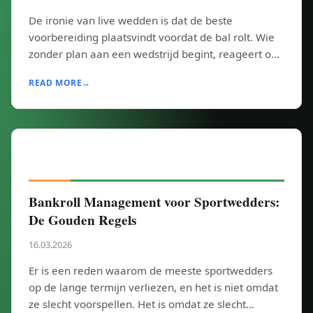
De ironie van live wedden is dat de beste
voorbereiding plaatsvindt voordat de bal rolt. Wie
zonder plan aan een wedstrijd begint, reageert op
elk doelpunt, elke corner en elke wissel alsof het
READ MORE
→
een uitnodiging is om te wedden. Wie vooraf heeft
geanalyseerd, weet precies bij welke scenario’s hij
instapt en bij welke niet. Het […]
Bankroll Management voor Sportwedders:
De Gouden Regels
16.03.2026
Er is een reden waarom de meeste sportwedders
op de lange termijn verliezen, en het is niet omdat
ze slecht voorspellen. Het is omdat ze slecht