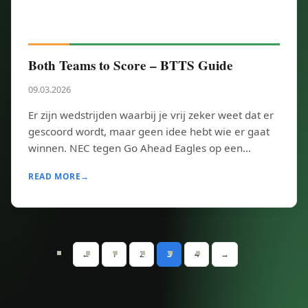
Both Teams to Score – BTTS Guide
09.03.2026
Er zijn wedstrijden waarbij je vrij zeker weet dat er
gescoord wordt, maar geen idee hebt wie er gaat
winnen. NEC tegen Go Ahead Eagles op een
zondagmiddag in de Eredivisie: beide teams met
READ MORE
→
een matige verdediging, allebei aanvallend
ingesteld, allebei inconsistent genoeg om zowel
drie goals te maken als drie goals tegen te krijgen.
[…]
←
1
2
3
4
→