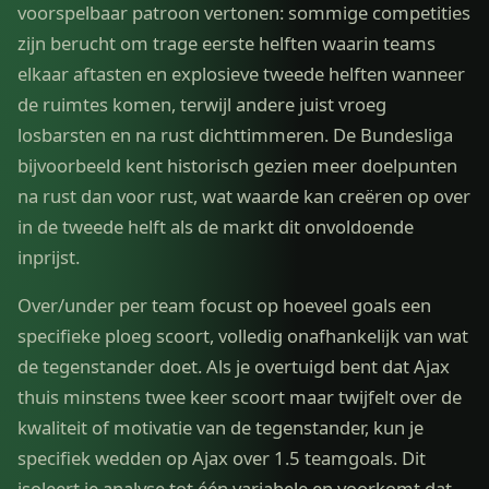
voorspelbaar patroon vertonen: sommige competities
zijn berucht om trage eerste helften waarin teams
elkaar aftasten en explosieve tweede helften wanneer
de ruimtes komen, terwijl andere juist vroeg
losbarsten en na rust dichttimmeren. De Bundesliga
bijvoorbeeld kent historisch gezien meer doelpunten
na rust dan voor rust, wat waarde kan creëren op over
in de tweede helft als de markt dit onvoldoende
inprijst.
Over/under per team focust op hoeveel goals een
specifieke ploeg scoort, volledig onafhankelijk van wat
de tegenstander doet. Als je overtuigd bent dat Ajax
thuis minstens twee keer scoort maar twijfelt over de
kwaliteit of motivatie van de tegenstander, kun je
specifiek wedden op Ajax over 1.5 teamgoals. Dit
isoleert je analyse tot één variabele en voorkomt dat