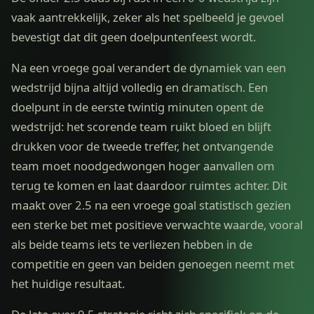
vaak aantrekkelijk, zeker als het spelbeeld je gevoel
bevestigt dat dit geen doelpuntenfeest wordt.
Na een vroege goal verandert de dynamiek van een
wedstrijd bijna altijd volledig en dramatisch. Een
doelpunt in de eerste twintig minuten opent de
wedstrijd: het scorende team ruikt bloed en blijft
drukken voor de tweede treffer, het ontvangende
team moet noodgedwongen hoger aanvallen om
terug te komen en laat daardoor ruimtes achter. Dit
maakt over 2.5 na een vroege goal statistisch gezien
een sterke bet met positieve verwachte waarde, vooral
als beide teams iets te verliezen hebben in de
competitie en geen van beiden genoegen neemt met
het huidige resultaat.