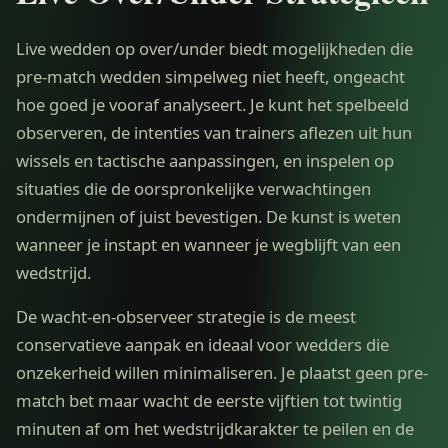
Live wedden op over/under biedt mogelijkheden die
pre-match wedden simpelweg niet heeft, ongeacht
hoe goed je vooraf analyseert. Je kunt het spelbeeld
observeren, de intenties van trainers aflezen uit hun
wissels en tactische aanpassingen, en inspelen op
situaties die de oorspronkelijke verwachtingen
ondermijnen of juist bevestigen. De kunst is weten
wanneer je instapt en wanneer je wegblijft van een
wedstrijd.
De wacht-en-observeer strategie is de meest
conservatieve aanpak en ideaal voor wedders die
onzekerheid willen minimaliseren. Je plaatst geen pre-
match bet maar wacht de eerste vijftien tot twintig
minuten af om het wedstrijdkarakter te peilen en de