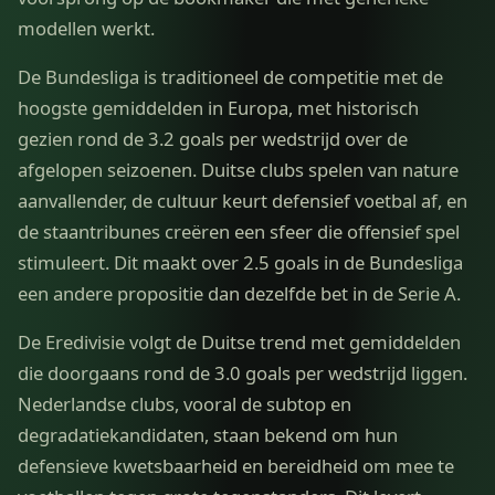
modellen werkt.
De Bundesliga is traditioneel de competitie met de
hoogste gemiddelden in Europa, met historisch
gezien rond de 3.2 goals per wedstrijd over de
afgelopen seizoenen. Duitse clubs spelen van nature
aanvallender, de cultuur keurt defensief voetbal af, en
de staantribunes creëren een sfeer die offensief spel
stimuleert. Dit maakt over 2.5 goals in de Bundesliga
een andere propositie dan dezelfde bet in de Serie A.
De Eredivisie volgt de Duitse trend met gemiddelden
die doorgaans rond de 3.0 goals per wedstrijd liggen.
Nederlandse clubs, vooral de subtop en
degradatiekandidaten, staan bekend om hun
defensieve kwetsbaarheid en bereidheid om mee te