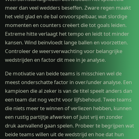
meer dan veel wedders beseffen. Zware regen maakt
het veld glad en de bal onvoorspelbaar, wat slordige
momenten en counters creëert die tot goals leiden.
Extreme hitte verlaagt het tempo en leidt tot minder
kansen. Wind beïnvloedt lange ballen en voorzetten.
Controleer de weersverwachting voor belangrijke
wedstrijden en factor dit mee in je analyse.
De motivatie van beide teams is misschien wel de
meest onderschatte factor in over/under analyse. Een
kampioen die al zeker is van de titel speelt anders dan
een team dat nog vecht voor lijfsbehoud. Twee teams
die niets meer te winnen of verliezen hebben, kunnen
een rustig partijtje afwerken of juist vrij en zonder
druk aanvallend gaan spelen. Probeer te begrijpen wat
beide teams willen uit de wedstrijd en hoe dat hun