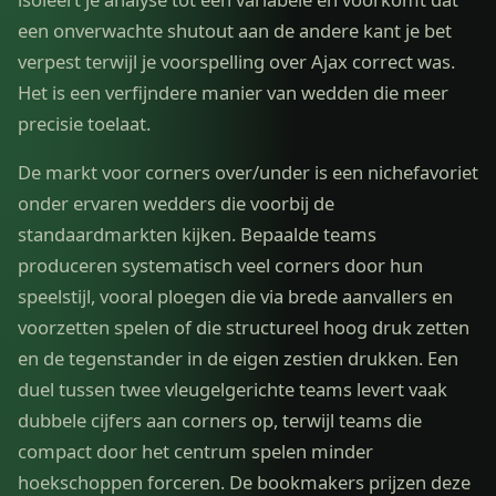
een onverwachte shutout aan de andere kant je bet
verpest terwijl je voorspelling over Ajax correct was.
Het is een verfijndere manier van wedden die meer
precisie toelaat.
De markt voor corners over/under is een nichefavoriet
onder ervaren wedders die voorbij de
standaardmarkten kijken. Bepaalde teams
produceren systematisch veel corners door hun
speelstijl, vooral ploegen die via brede aanvallers en
voorzetten spelen of die structureel hoog druk zetten
en de tegenstander in de eigen zestien drukken. Een
duel tussen twee vleugelgerichte teams levert vaak
dubbele cijfers aan corners op, terwijl teams die
compact door het centrum spelen minder
hoekschoppen forceren. De bookmakers prijzen deze