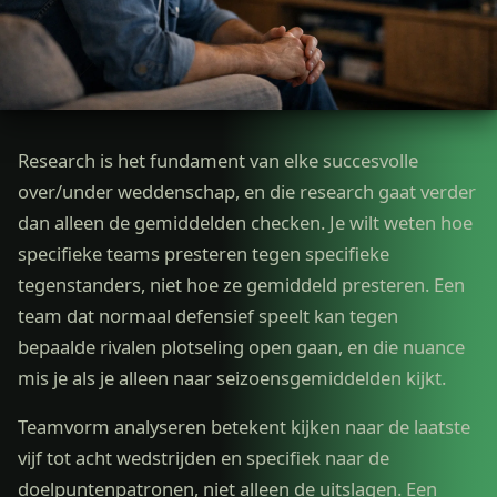
Research is het fundament van elke succesvolle
over/under weddenschap, en die research gaat verder
dan alleen de gemiddelden checken. Je wilt weten hoe
specifieke teams presteren tegen specifieke
tegenstanders, niet hoe ze gemiddeld presteren. Een
team dat normaal defensief speelt kan tegen
bepaalde rivalen plotseling open gaan, en die nuance
mis je als je alleen naar seizoensgemiddelden kijkt.
Teamvorm analyseren betekent kijken naar de laatste
vijf tot acht wedstrijden en specifiek naar de
doelpuntenpatronen, niet alleen de uitslagen. Een