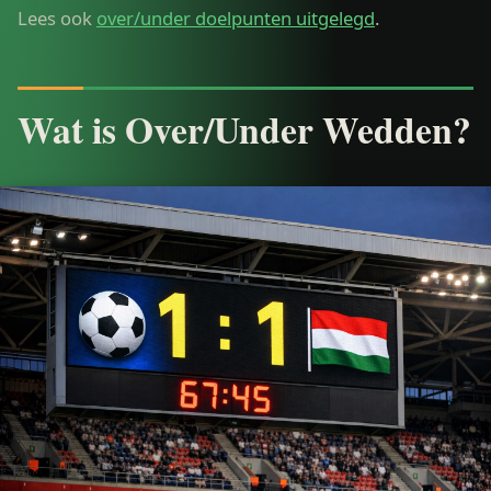
Lees ook
over/under doelpunten uitgelegd
.
Wat is Over/Under Wedden?