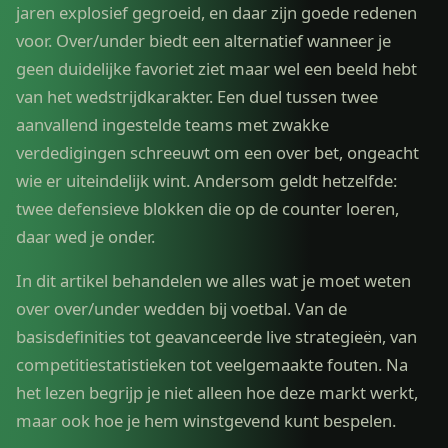
jaren explosief gegroeid, en daar zijn goede redenen
voor. Over/under biedt een alternatief wanneer je
geen duidelijke favoriet ziet maar wel een beeld hebt
van het wedstrijdkarakter. Een duel tussen twee
aanvallend ingestelde teams met zwakke
verdedigingen schreeuwt om een over bet, ongeacht
wie er uiteindelijk wint. Andersom geldt hetzelfde:
twee defensieve blokken die op de counter loeren,
daar wed je onder.
In dit artikel behandelen we alles wat je moet weten
over over/under wedden bij voetbal. Van de
basisdefinities tot geavanceerde live strategieën, van
competitiestatistieken tot veelgemaakte fouten. Na
het lezen begrijp je niet alleen hoe deze markt werkt,
maar ook hoe je hem winstgevend kunt bespelen.