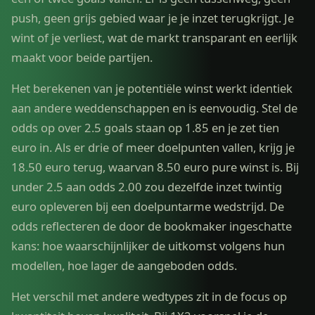
push, geen grijs gebied waar je je inzet terugkrijgt. Je
wint of je verliest, wat de markt transparant en eerlijk
maakt voor beide partijen.
Het berekenen van je potentiële winst werkt identiek
aan andere weddenschappen en is eenvoudig. Stel de
odds op over 2.5 goals staan op 1.85 en je zet tien
euro in. Als er drie of meer doelpunten vallen, krijg je
18.50 euro terug, waarvan 8.50 euro pure winst is. Bij
under 2.5 aan odds 2.00 zou dezelfde inzet twintig
euro opleveren bij een doelpuntarme wedstrijd. De
odds reflecteren de door de bookmaker ingeschatte
kans: hoe waarschijnlijker de uitkomst volgens hun
modellen, hoe lager de aangeboden odds.
Het verschil met andere wedtypes zit in de focus op