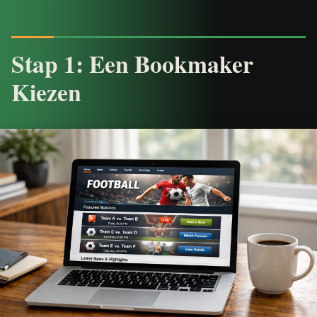
Stap 1: Een Bookmaker
Kiezen