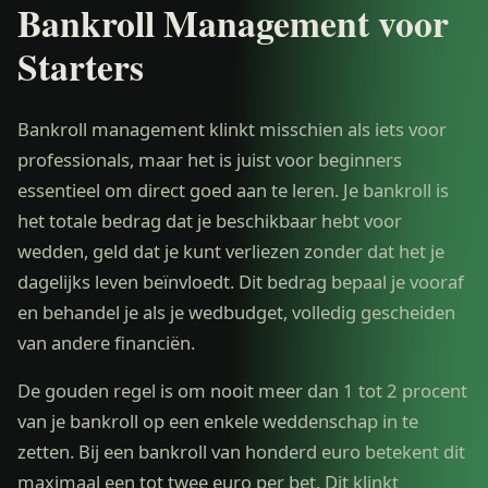
Bankroll Management voor
Starters
Bankroll management klinkt misschien als iets voor
professionals, maar het is juist voor beginners
essentieel om direct goed aan te leren. Je bankroll is
het totale bedrag dat je beschikbaar hebt voor
wedden, geld dat je kunt verliezen zonder dat het je
dagelijks leven beïnvloedt. Dit bedrag bepaal je vooraf
en behandel je als je wedbudget, volledig gescheiden
van andere financiën.
De gouden regel is om nooit meer dan 1 tot 2 procent
van je bankroll op een enkele weddenschap in te
zetten. Bij een bankroll van honderd euro betekent dit
maximaal een tot twee euro per bet. Dit klinkt