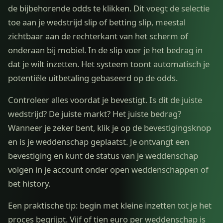
de bijbehorende odds te klikken. Dit voegt de selectie
toe aan je wedstrijd slip of betting slip, meestal
zichtbaar aan de rechterkant van het scherm of
onderaan bij mobiel. In de slip voer je het bedrag in
dat je wilt inzetten. Het systeem toont automatisch je
potentiële uitbetaling gebaseerd op de odds.
Controleer alles voordat je bevestigt. Is dit de juiste
wedstrijd? De juiste markt? Het juiste bedrag?
Wanneer je zeker bent, klik je op de bevestigingsknop
en is je weddenschap geplaatst. Je ontvangt een
bevestiging en kunt de status van je weddenschap
volgen in je account onder open weddenschappen of
bet history.
Een praktische tip: begin met kleine inzetten tot je het
proces begrijpt. Vijf of tien euro per weddenschap is