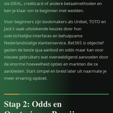
via iDEAL, creditcard of andere betaalmethoden en
ben je klaar om te beginnen met wedden.
Voor beginners zijn bookmakers als Unibet, TOTO en
Jack’s vaak uitstekende keuzes door hun
overzichtelijke interfaces en behulpzame
Nederlandstalige klantenservice. Bet365 is objectief
gezien de beste qua aanbod en odds maar kan voor
nieuwe gebruikers wat overweldigend aanvoelen door
de enorme hoeveelheid opties en markten die ze
aanbieden. Start simpel en breid later uit naarmate je
meer ervaring opdoet.
Stap 2: Odds en