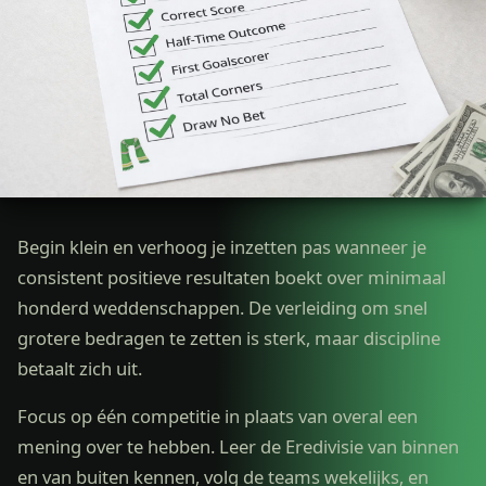
Begin klein en verhoog je inzetten pas wanneer je
consistent positieve resultaten boekt over minimaal
honderd weddenschappen. De verleiding om snel
grotere bedragen te zetten is sterk, maar discipline
betaalt zich uit.
Focus op één competitie in plaats van overal een
mening over te hebben. Leer de Eredivisie van binnen
en van buiten kennen, volg de teams wekelijks, en