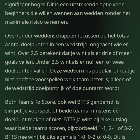
significant hoger. Dit is een uitstekende optie voor
beginners die willen wennen aan wedden zonder het
maximale risico te nemen.
Over/under weddenschappen focussen op het totaal
aantal doelpunten in een wedstrijd, ongeacht wie er
wint. Over 2.5 betekent dat je wint als er drie of meer
goals vallen. Under 2.5 wint als er nul, een of twee
doelpunten vallen. Deze wedvorm is populair omdat je
niet hoeft te voorspellen welk team beter is, alleen of
de wedstrijd doelpuntrijk of doelpuntarm wordt.
Both Teams To Score, ook wel BTTS genoemd, is
simpel: je voorspelt of beide teams minstens één
doelpunt maken of niet. BTTS ja wint bij elke uitslag
waar beide teams scoren, bijvoorbeeld 1-1, 2-1 of 3-2.
BTTS nee wint bij uitslagen als 1-0, 0-2 of 0-0. Dit is