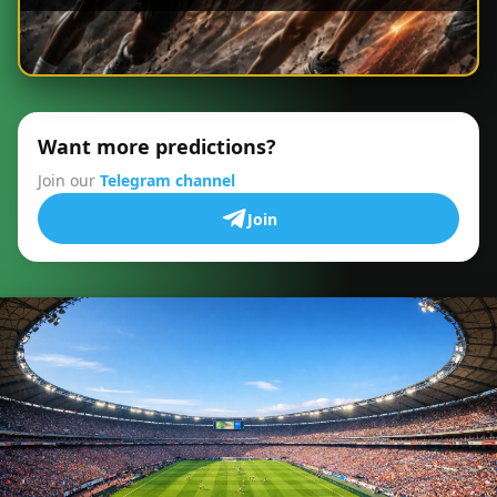
Want more predictions?
Join our
Telegram channel
Join