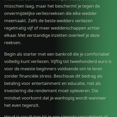
misschien laag, maar het beschermt je tegen de
onvermijdelijke verliesreeksen die elke wedder
meemaakt. Zelfs de beste wedders verliezen
regelmatig vijf of meer weddenschappen achter
elkaar. Met verstandige inzetten overleef je deze
reeksen.
Begin als starter met een bankroll die je comfortabel
volledig kunt verliezen. Vijftig tot tweehonderd euro is
voor de meeste beginners voldoende om te leren
zonder financiële stress. Beschouw dit bedrag als
betaling voor entertainment en educatie, niet als
investering die rendement moet opleveren. Die
mindset voorkomt dat je wanhopig wordt wanneer
het even tegenzit.
Houd je resultaten bij in een simpele spreadsheet of