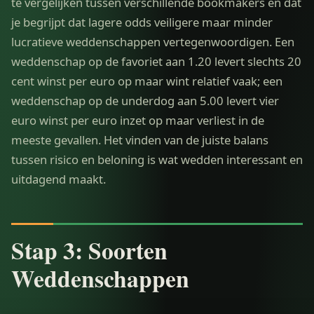
te vergelijken tussen verschillende bookmakers en dat
je begrijpt dat lagere odds veiligere maar minder
lucratieve weddenschappen vertegenwoordigen. Een
weddenschap op de favoriet aan 1.20 levert slechts 20
cent winst per euro op maar wint relatief vaak; een
weddenschap op de underdog aan 5.00 levert vier
euro winst per euro inzet op maar verliest in de
meeste gevallen. Het vinden van de juiste balans
tussen risico en beloning is wat wedden interessant en
uitdagend maakt.
Stap 3: Soorten
Weddenschappen