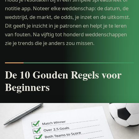
notitie app. Noteer elke weddenschap: de datum, de
wedstrijd, de markt, de odds, je inzet en de uitkomst.
Dit geeft je inzicht in je patronen en helpt je te leren
van fouten. Na vijftig tot honderd weddenschappen
zie je trends die je anders zou missen.
De 10 Gouden Regels voor
Beginners