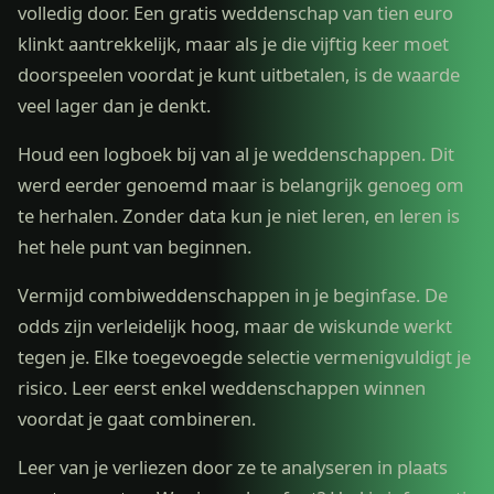
volledig door. Een gratis weddenschap van tien euro
klinkt aantrekkelijk, maar als je die vijftig keer moet
doorspeelen voordat je kunt uitbetalen, is de waarde
veel lager dan je denkt.
Houd een logboek bij van al je weddenschappen. Dit
werd eerder genoemd maar is belangrijk genoeg om
te herhalen. Zonder data kun je niet leren, en leren is
het hele punt van beginnen.
Vermijd combiweddenschappen in je beginfase. De
odds zijn verleidelijk hoog, maar de wiskunde werkt
tegen je. Elke toegevoegde selectie vermenigvuldigt je
risico. Leer eerst enkel weddenschappen winnen
voordat je gaat combineren.
Leer van je verliezen door ze te analyseren in plaats