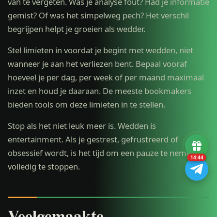
van te vergeten. Was je analyse fout? Had je informatie
gemist? Of was het simpelweg pech? Het verschil
begrijpen helpt je groeien als wedder.
Stel limieten in voordat je begint met wedden, niet
wanneer je aan het verliezen bent. Bepaal vooraf
hoeveel je per dag, per week of per maand maximaal
inzet en houd je daaraan. De meeste bookmakers
bieden tools om deze limieten in te stellen.
Stop als het niet leuk meer is. Wedden is
entertainment. Als je gestrest, gefrustreerd of
obsessief wordt, is het tijd om een pauze te nemen of
14:41
volledig te stoppen.
Veelgemaakte