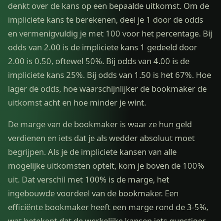
denkt over de kans op een bepaalde uitkomst. Om de
impliciete kans te berekenen, deel je 1 door de odds
en vermenigvuldig je met 100 voor het percentage. Bij
odds van 2.00 is de impliciete kans 1 gedeeld door
2.00 is 0.50, oftewel 50%. Bij odds van 4.00 is de
impliciete kans 25%. Bij odds van 1.50 is het 67%. Hoe
lager de odds, hoe waarschijnlijker de bookmaker de
uitkomst acht en hoe minder je wint.
De marge van de bookmaker is waar ze hun geld
verdienen en iets dat je als wedder absoluut moet
begrijpen. Als je de impliciete kansen van alle
mogelijke uitkomsten optelt, kom je boven de 100%
uit. Dat verschil met 100% is de marge, het
ingebouwde voordeel van de bookmaker. Een
efficiënte bookmaker heeft een marge rond de 3-5%,
wat betekent dat de werkelijke kansen iets gunstiger