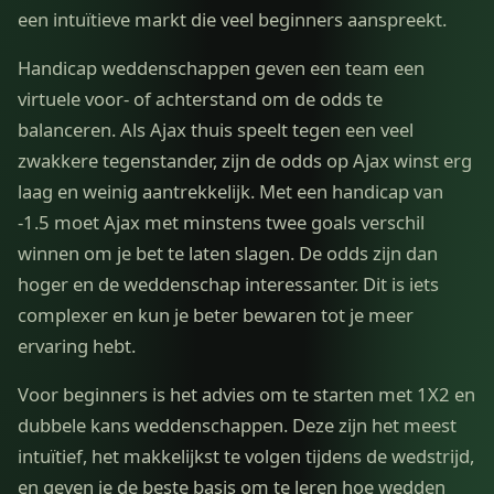
een intuïtieve markt die veel beginners aanspreekt.
Handicap weddenschappen geven een team een
virtuele voor- of achterstand om de odds te
balanceren. Als Ajax thuis speelt tegen een veel
zwakkere tegenstander, zijn de odds op Ajax winst erg
laag en weinig aantrekkelijk. Met een handicap van
-1.5 moet Ajax met minstens twee goals verschil
winnen om je bet te laten slagen. De odds zijn dan
hoger en de weddenschap interessanter. Dit is iets
complexer en kun je beter bewaren tot je meer
ervaring hebt.
Voor beginners is het advies om te starten met 1X2 en
dubbele kans weddenschappen. Deze zijn het meest
intuïtief, het makkelijkst te volgen tijdens de wedstrijd,
en geven je de beste basis om te leren hoe wedden