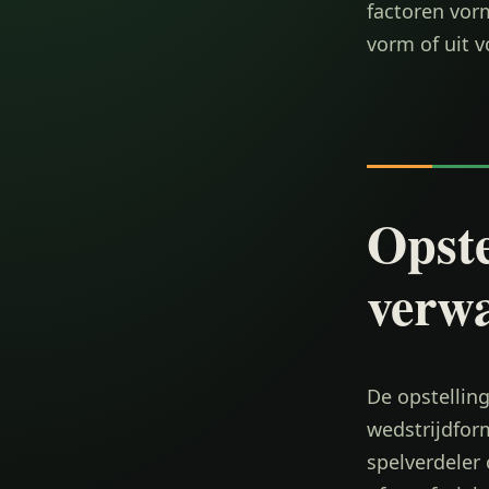
factoren vor
vorm of uit 
Opste
verw
De opstellin
wedstrijdform
spelverdeler 