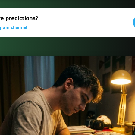
 predictions?
gram channel