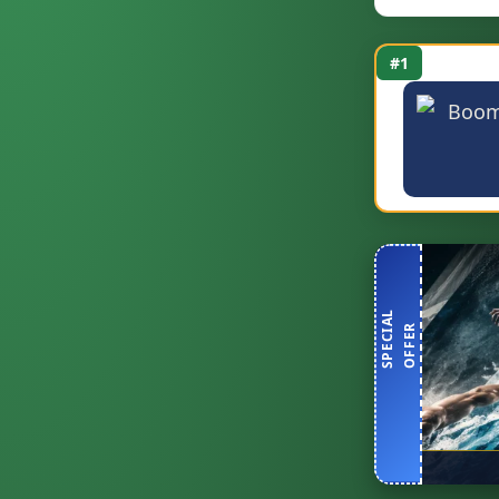
#1
S
P
E
C
I
A
L
O
F
F
E
R