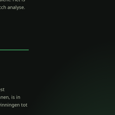
tch analyse.
est
nen, is in
winningen tot