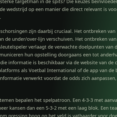
 sterke targetman in de spits? Die keuzes beïnvloede
de wedstrijd op een manier die direct relevant is voor
.
schorsingen zijn daarbij cruciaal. Het ontbreken van
an de under/over-lijn verschuiven. Het ontbreken van
sleutelspeler verlaagt de verwachte doelpunten van 
municeren hun opstelling doorgaans een tot anderha
 die informatie is beschikbaar via de website van de c
latforms als Voetbal International of de app van d
 informatie verwerkt voordat de odds zich aanpassen,
stemen bepalen het spelpatroon. Een 4-3-3 met aanv
eer kansen dan een 5-3-2 met een laag blok. Een te
om pressing hoog op het veld is vatbaarder voor do