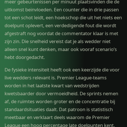
meer gebeurtenissen per minuut plaatsvinden die de
uitkomst beïnvloeden. Een counter die in drie passen
tot een schot leidt, een hoekschop die uit het niets een
doelpunt oplevert, een verdedigende fout die wordt
afgestraft nog voordat de commentator klaar is met
zijn zin. Die snelheid vereist dat je als wedder niet
alleen snel kunt denken, maar ook vooraf scenario’s
hebt doorgedacht.
De fysieke intensiteit heeft ook een keerzijde die voor
live wedders relevant is. Premier League-teams
worden in het laatste kwart van wedstrijden
kwetsbaarder door vermoeidheid. De sprints nemen
af, de ruimtes worden groter en de concentratie bij
standaardsituaties daalt. Dat patroon is statistisch
meetbaar en verklaart deels waarom de Premier
League een hoog percentage late doelpunten kent.