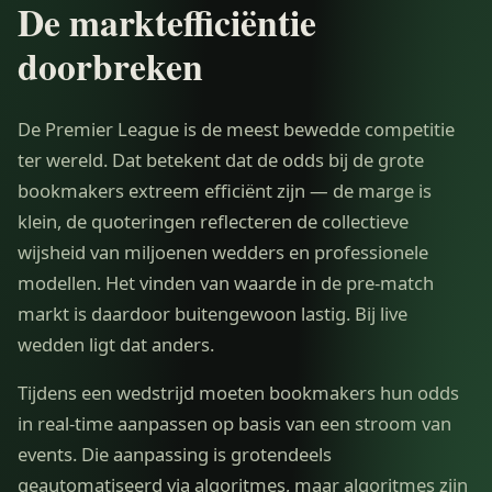
De marktefficiëntie
doorbreken
De Premier League is de meest bewedde competitie
ter wereld. Dat betekent dat de odds bij de grote
bookmakers extreem efficiënt zijn — de marge is
klein, de quoteringen reflecteren de collectieve
wijsheid van miljoenen wedders en professionele
modellen. Het vinden van waarde in de pre-match
markt is daardoor buitengewoon lastig. Bij live
wedden ligt dat anders.
Tijdens een wedstrijd moeten bookmakers hun odds
in real-time aanpassen op basis van een stroom van
events. Die aanpassing is grotendeels
geautomatiseerd via algoritmes, maar algoritmes zijn