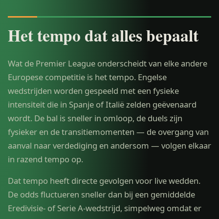
Het tempo dat alles bepaalt
Wat de Premier League onderscheidt van elke andere
Europese competitie is het tempo. Engelse
wedstrijden worden gespeeld met een fysieke
intensiteit die in Spanje of Italië zelden geëvenaard
wordt. De bal is sneller in omloop, de duels zijn
fysieker en de transitiemomenten — de overgang van
aanval naar verdediging en andersom — volgen elkaar
in razend tempo op.
Dat tempo heeft directe gevolgen voor live wedden.
De odds fluctueren sneller dan bij een gemiddelde
Eredivisie- of Serie A-wedstrijd, simpelweg omdat er