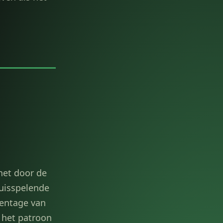
 het door de
huisspelende
centage van
r het patroon