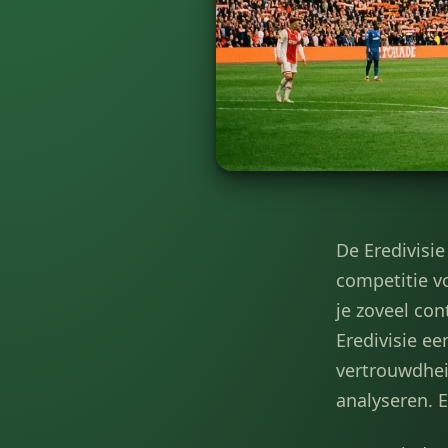
De Eredivisie
competitie v
je zoveel con
Eredivisie e
vertrouwdheid
analyseren. E