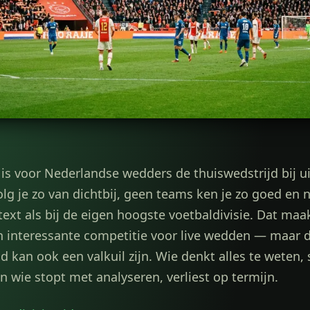
 is voor Nederlandse wedders de thuiswedstrijd bij u
olg je zo van dichtbij, geen teams ken je zo goed en
text als bij de eigen hoogste voetbaldivisie. Dat maa
en interessante competitie voor live wedden — maar d
 kan ook een valkuil zijn. Wie denkt alles te weten,
n wie stopt met analyseren, verliest op termijn.