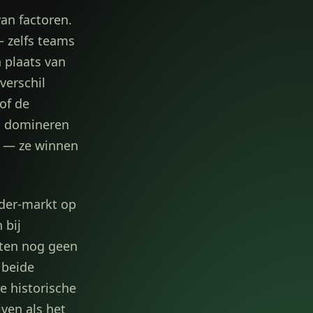
an factoren.
— zelfs teams
 plaats van
verschil
of de
rd domineren
n — ze winnen
nder-markt op
 bij
uten nog geen
 beide
e historische
jven als het