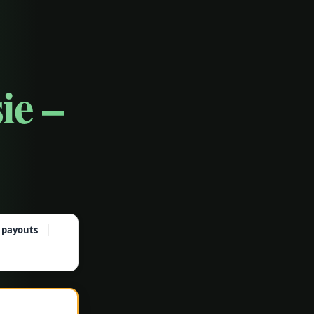
ie –
 payouts