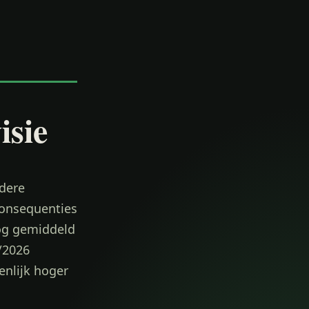
isie
ndere
consequenties
oog gemiddeld
/2026
enlijk hoger