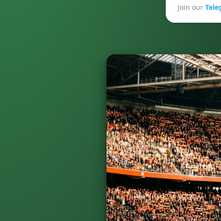
Join our
Tele