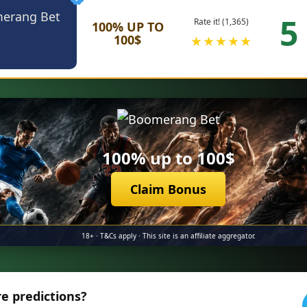
5
Rate it! (1,365)
100% UP TO
100$
★★★★★
100% up to 100$
Claim Bonus
18+ · T&Cs apply · This site is an affiliate aggregator.
 predictions?