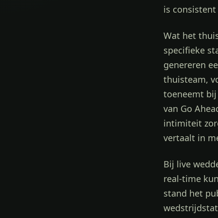
is consisten
Wat het thuis
specifieke st
genereren ee
thuisteam, v
toeneemt bij 
van Go Ahead
intimiteit zo
vertaalt in m
Bij live wedd
real-time kun
stand het pub
wedstrijdstat