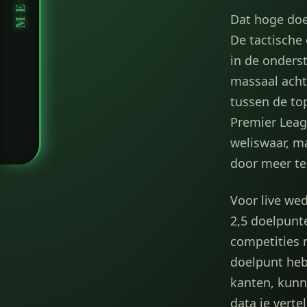
STRATEGIEËN
Dat hoge doe
De tactische
OVER/UNDER
in de onders
BEGINNERS
massaal achte
tussen de top
ARTIKEL
Premier Leag
weliswaar, m
door meer te
Voor live wed
2,5 doelpunte
competities 
doelpunt heb
kanten, kunne
data je verte