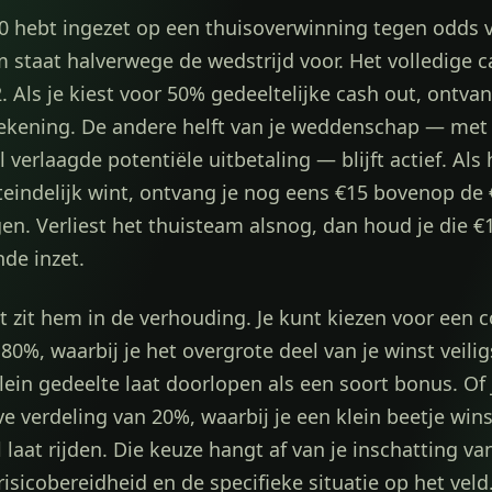
€10 hebt ingezet op een thuisoverwinning tegen odds 
 staat halverwege de wedstrijd voor. Het volledige c
. Als je kiest voor 50% gedeeltelijke cash out, ontvan
 rekening. De andere helft van je weddenschap — met
 verlaagde potentiële uitbetaling — blijft actief. Als 
eindelijk wint, ontvang je nog eens €15 bovenop de €
n. Verliest het thuisteam alsnog, dan houd je die €1
nde inzet.
eit zit hem in de verhouding. Je kunt kiezen voor een 
80%, waarbij je het overgrote deel van je winst veilig
lein gedeelte laat doorlopen als een soort bonus. Of 
e verdeling van 20%, waarbij je een klein beetje wins
 laat rijden. Die keuze hangt af van je inschatting va
 risicobereidheid en de specifieke situatie op het veld