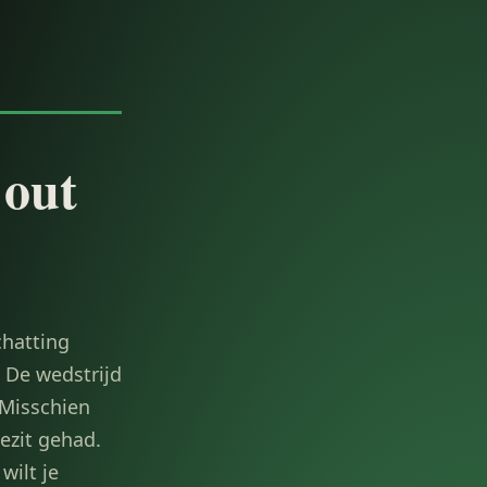
 out
chatting
. De wedstrijd
 Misschien
ezit gehad.
wilt je