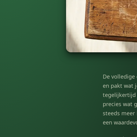
De volledige 
en pakt wat j
tegelijkertij
precies wat g
steeds meer 
een waardevo