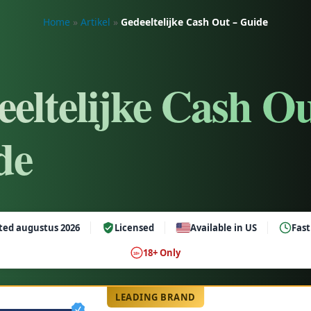
Home
»
Artikel
»
Gedeeltelijke Cash Out – Guide
eltelijke Cash Ou
de
ed augustus 2026
Licensed
Available in US
Fast
18+ Only
18+
LEADING BRAND