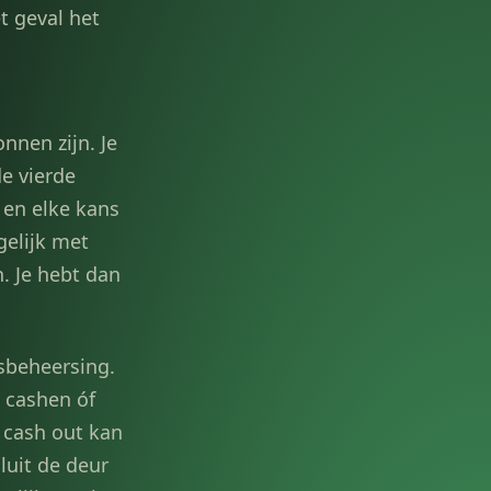
t geval het
nen zijn. Je
e vierde
 en elke kans
gelijk met
. Je hebt dan
gsbeheersing.
 cashen óf
 cash out kan
sluit de deur