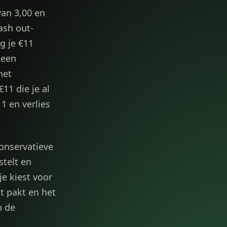
van 3,00 en
ash out-
g je €11
 een
het
11 die je al
1 en verlies
conservatieve
stelt en
je kiest voor
t pakt en het
n de
.