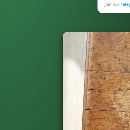
Join our
Tele