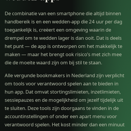
De combinatie van een smartphone die altijd binnen
handbereik is en een wedden-app die 24 uur per dag
toegankelijk is, creëert een omgeving waarin de
drempel om te wedden lager is dan ooit. Dat is deels
het punt — de app is ontworpen om het makkelijk te
maken — maar het brengt ook risico’s met zich mee
die de moeite waard zijn om bij stil te staan.
Alle vergunde bookmakers in Nederland zijn verplicht
om tools voor verantwoord spelen aan te bieden in
hun app. Dat omvat stortingslimieten, inzetlimieten,
sessiepauzes en de mogelijkheid om jezelf tijdelijk uit
te sluiten. Deze tools zijn doorgaans te vinden in de
accountinstellingen of onder een apart menu voor
verantwoord spelen. Het kost minder dan een minuut