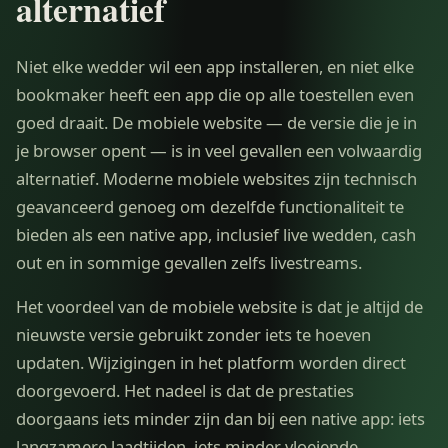
alternatief
Niet elke wedder wil een app installeren, en niet elke
bookmaker heeft een app die op alle toestellen even
goed draait. De mobiele website — de versie die je in
je browser opent — is in veel gevallen een volwaardig
alternatief. Moderne mobiele websites zijn technisch
geavanceerd genoeg om dezelfde functionaliteit te
bieden als een native app, inclusief live wedden, cash
out en in sommige gevallen zelfs livestreams.
Het voordeel van de mobiele website is dat je altijd de
nieuwste versie gebruikt zonder iets te hoeven
updaten. Wijzigingen in het platform worden direct
doorgevoerd. Het nadeel is dat de prestaties
doorgaans iets minder zijn dan bij een native app: iets
langzamere laadtijden, iets minder vloeiende