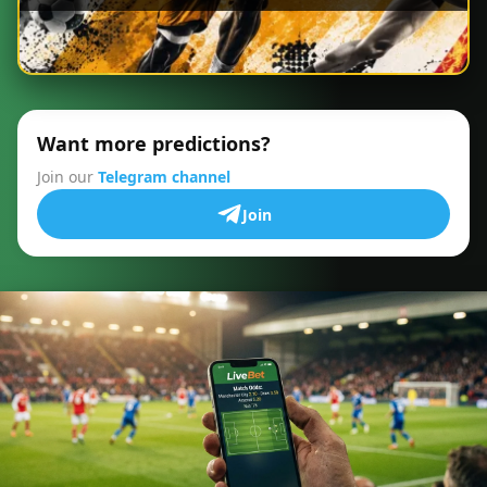
Want more predictions?
Join our
Telegram channel
Join