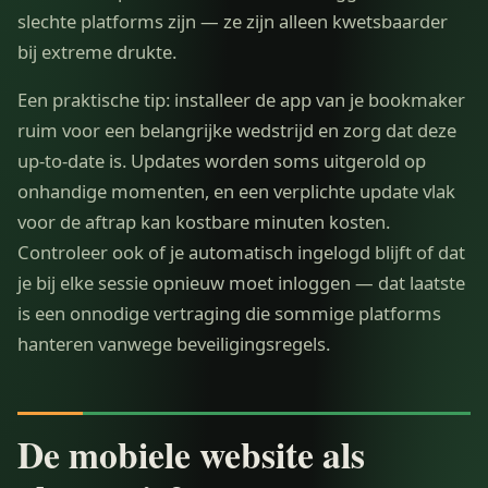
slechte platforms zijn — ze zijn alleen kwetsbaarder
bij extreme drukte.
Een praktische tip: installeer de app van je bookmaker
ruim voor een belangrijke wedstrijd en zorg dat deze
up-to-date is. Updates worden soms uitgerold op
onhandige momenten, en een verplichte update vlak
voor de aftrap kan kostbare minuten kosten.
Controleer ook of je automatisch ingelogd blijft of dat
je bij elke sessie opnieuw moet inloggen — dat laatste
is een onnodige vertraging die sommige platforms
hanteren vanwege beveiligingsregels.
De mobiele website als