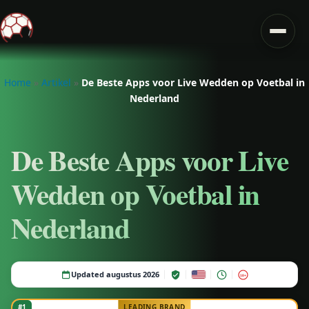
Home
»
Artikel
»
De Beste Apps voor Live Wedden op Voetbal in
Nederland
De Beste Apps voor Live
Wedden op Voetbal in
Nederland
Updated augustus 2026
18+
#1
LEADING BRAND