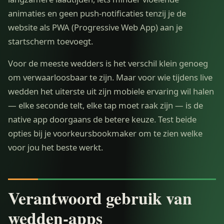
animaties en geen push-notificaties tenzij je de
website als PWA (Progressive Web App) aan je
startscherm toevoegt.
Voor de meeste wedders is het verschil klein genoeg
om verwaarloosbaar te zijn. Maar voor wie tijdens live
wedden het uiterste uit zijn mobiele ervaring wil halen
— elke seconde telt, elke tap moet raak zijn — is de
native app doorgaans de betere keuze. Test beide
opties bij je voorkeursbookmaker om te zien welke
voor jou het beste werkt.
Verantwoord gebruik van
wedden-apps