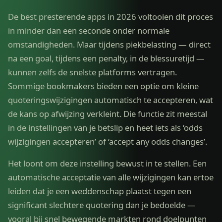
De best presterende apps in 2026 voltooien dit proces
in minder dan een seconde onder normale
omstandigheden. Maar tijdens piekbelasting — direct
na een goal, tijdens een penalty, in de blessuretijd —
kunnen zelfs de snelste platforms vertragen.
Sommige bookmakers bieden een optie om kleine
quoteringswijzigingen automatisch te accepteren, wat
de kans op afwijzing verkleint. Die functie zit meestal
in de instellingen van je betslip en heet iets als ‘odds
wijzigingen accepteren’ of ‘accept any odds changes’.
Het loont om deze instelling bewust in te stellen. Een
automatische acceptatie van alle wijzigingen kan ertoe
leiden dat je een weddenschap plaatst tegen een
significant slechtere quotering dan je bedoelde —
vooral bij snel bewegende markten rond doelpunten