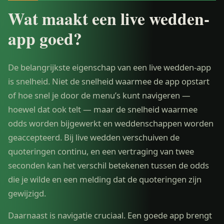
Wat maakt een live wedden-
app goed?
De belangrijkste eigenschap van een live wedden-app
is snelheid. Niet de snelheid waarmee de app opstart
of hoe snel je door de menu’s kunt navigeren —
hoewel dat ook telt — maar de snelheid waarmee
odds worden bijgewerkt en weddenschappen worden
geaccepteerd. Bij live wedden verschuiven de
quoteringen continu, en een vertraging van twee
seconden kan het verschil betekenen tussen de odds
die je wilde en een melding dat de quoteringen zijn
gewijzigd.
Daarnaast is navigatie cruciaal. Een goede app brengt